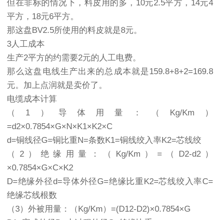
但在非标的情况下，料皮用的多，10元2.5平方，14元4
平方，18元6平方。
那这盘BV2.5所使用的料皮就是8元。
3人工成本
生产2平方的约需要2元的人工电费。
那么这盘电线生产出来的总成本就是159.8+8+2=169.8
元。加上点润就是卖价了。
电缆成本计算
（1）导体用量：（Kg/Km）
=d2×0.7854×G×N×K1×K2×C
d=铜线径G=铜比重N=条数K1=铜线绞入率K2=芯线绞
（2）绝缘用量：（Kg/Km）=（D2-d2）
×0.7854×G×C×K2
D=绝缘外径d=导体外径G=绝缘比重K2=芯线绞入率C=
绝缘芯线根数
（3）外被用量：（Kg/Km）=(D12-D2)×0.7854×G