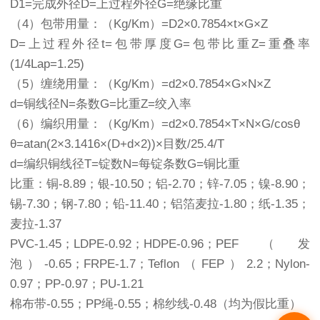
D1=完成外径D=上过程外径G=绝缘比重
（4）包带用量：（Kg/Km）=D2×0.7854×t×G×Z
D=上过程外径t=包带厚度G=包带比重Z=重叠率
(1/4Lap=1.25)
（5）缠绕用量：（Kg/Km）=d2×0.7854×G×N×Z
d=铜线径N=条数G=比重Z=绞入率
（6）编织用量：（Kg/Km）=d2×0.7854×T×N×G/cosθ
θ=atan(2×3.1416×(D+d×2))×目数/25.4/T
d=编织铜线径T=锭数N=每锭条数G=铜比重
比重：铜-8.89；银-10.50；铝-2.70；锌-7.05；镍-8.90；
锡-7.30；钢-7.80；铅-11.40；铝箔麦拉-1.80；纸-1.35；
麦拉-1.37
PVC-1.45；LDPE-0.92；HDPE-0.96；PEF（发
泡）-0.65；FRPE-1.7；Teflon（FEP）2.2；Nylon-
0.97；PP-0.97；PU-1.21
棉布带-0.55；PP绳-0.55；棉纱线-0.48（均为假比重）