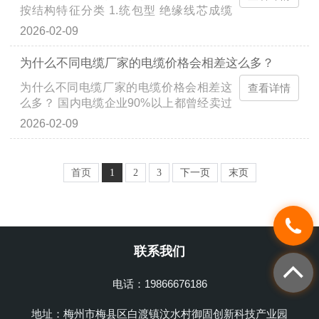
按结构特征分类 1.统包型 绝缘线芯成缆
后，外面包有统包绝缘，并置于同一内护
2026-02-09
套内。其结构简单，制造方便，适用于一
般用途。 2.分相型 主要...
为什么不同电缆厂家的电缆价格会相差这么多？
为什么不同电缆厂家的电缆价格会相差这
查看详情
么多？ 国内电缆企业90%以上都曾经卖过
非标电缆，某行业老司机大方透露，这没
2026-02-09
什么不好意思说的。 转变大概从2017年西
安地铁事件开始，小部...
首页
1
2
3
下一页
末页
联系我们
电话：19866676186
地址：梅州市梅县区白渡镇汶水村御固创新科技产业园