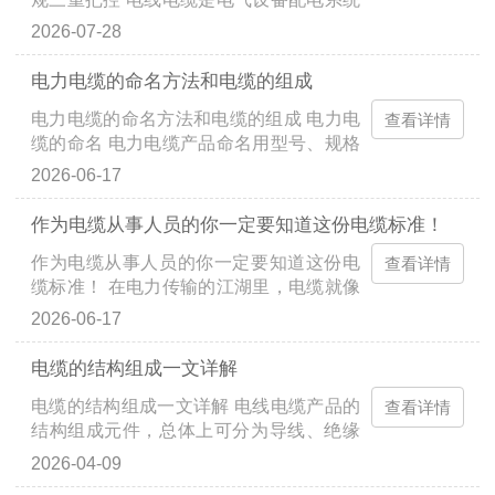
的核心耗材，采购环节一旦踩坑，不仅会
2026-07-28
拉高综合成本，还可能埋下火灾、断电等
安全隐患。结合电气...
电力电缆的命名方法和电缆的组成
电力电缆的命名方法和电缆的组成 电力电
查看详情
缆的命名 电力电缆产品命名用型号、规格
和标准编号表示，而电缆产品型号一般由
2026-06-17
绝缘、导体、护层的代号构成，因电缆种
类不同型号的构成...
作为电缆从事人员的你一定要知道这份电缆标准！
作为电缆从事人员的你一定要知道这份电
查看详情
缆标准！ 在电力传输的江湖里，电缆就像
连接千家万户的电力血管，它的质量和性
2026-06-17
能，直接决定着我们用电的安全与稳定。
要是电缆掉链子，小...
电缆的结构组成一文详解
电缆的结构组成一文详解 电线电缆产品的
查看详情
结构组成元件，总体上可分为导线、绝缘
层、屏蔽和护层这四个主要结构组成部分
2026-04-09
以及填充元件和承拉元件等。根据产品的