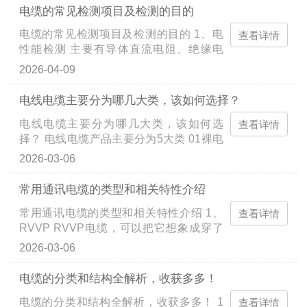
使用要求和应用场合...
电缆的常见检测项目及检测的目的
电缆的常见检测项目及检测的目的 1、电
查看详情
性能检测 主要有导体直流电阻、绝缘电
阻、成品电压试验及绝缘线芯间电压试
2026-04-09
验，每项都很重要，导体电阻直接反映了
电缆的电传输性能，直接...
电线电缆主要分为哪几大类，该如何选择？
电线电缆主要分为哪几大类，该如何选
查看详情
择？ 电线电缆产品主要分为5大类 01裸电
线及裸导体制品 本类产品的主要特征是：
2026-03-06
纯的导体金属，无绝缘及护套层，如钢芯
铝绞线、铜铝汇流排、...
常用通讯电缆的类型和相关特性介绍
常用通讯电缆的类型和相关特性介绍 1、
查看详情
RVVP RVVP电缆，可以把它想象成穿了
三层衣服的软电线。最里面是柔软的铜导
2026-03-06
线，中间裹着一层聚氯乙烯（PVC）绝缘
层，相当于给电线穿上保暖内...
电缆的分类和结构全解析，收获多多！
电缆的分类和结构全解析，收获多多！ 1
查看详情