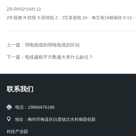
ZR-RVS2*24/0.12
ZR:阻燃 R:软线 S:双绞线 2：2芯多股线 24：每芯有24根铜丝 0.1
上一篇：
弱电线缆的弱电电缆的区别
下一篇：
电线越粗平方数越大有什么缺点？
联系我们
电话：19866676186
地址：梅州市梅县区白渡镇汶水村御固创新
科技产业园