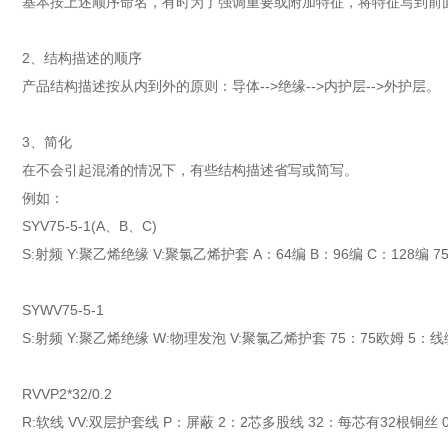
基本按上述顺序命名，有时为了强调重要或附加特征，将特征写到前
2、结构描述的顺序
产品结构描述按从内到外的原则：导体-->绝缘-->内护层-->外护层。
3、简化
在不会引起混淆的情况下，有些结构描述省写或简写。
例如：
SYV75-5-1(A、B、C)
S:射频 Y:聚乙烯绝缘 V:聚氯乙烯护套 A：64编 B：96编 C：128编
SYWV75-5-1
S:射频 Y:聚乙烯绝缘 W:物理发泡 V:聚氯乙烯护套 75：75欧姆 5
RVVP2*32/0.2
R:软线 VV:双层护套线 P：屏蔽 2：2芯多股线 32：每芯有32根铜丝 