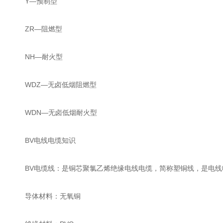
Y—预制型
ZR—阻燃型
NH—耐火型
WDZ—无卤低烟阻燃型
WDN—无卤低烟耐火型
BV电线电缆知识
BV电缆线：是铜芯聚氯乙烯绝缘电线电缆，简称塑铜线，是电线
导体材料：无氧铜