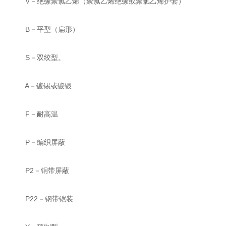
V－绝缘聚氯乙烯（聚氯乙烯绝缘或聚氯乙烯护套）
B－平型（扁形）
S－双绞型。
A－镀锡或镀银
F－耐高温
P－编织屏蔽
P2－铜带屏蔽
P22－钢带铠装