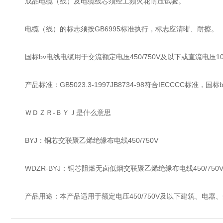
成品电缆（线）及电缆线芯须经工频火花耐压试验。
电缆（线）的标志须按GB6995标准执行，标志应清晰、耐擦。
国标bv电线电缆用于交流额定电压450/750V及以下或直流电压
产品标准：GB5023.3-1997JB8734-98符合IECCCC标准
ＷＤＺＲ-ＢＹＪ是什么意思
BYJ：铜芯交联聚乙烯绝缘布电线450/750V
WDZR-BYJ：铜芯阻燃无卤低烟交联聚乙烯绝缘布电线450/750
产品用途：本产品适用于额定电压450/750V及以下建筑、电器